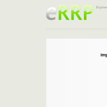
Expire
Im