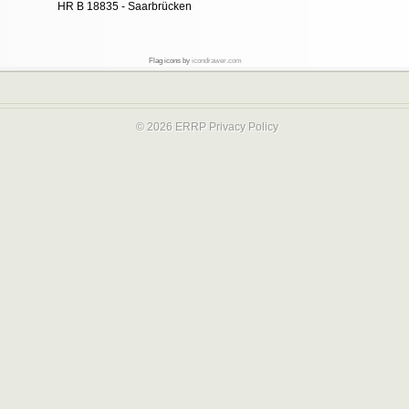
HR B 18835 - Saarbrücken
Flag icons by
icondrawer.com
© 2026 ERRP
Privacy Policy